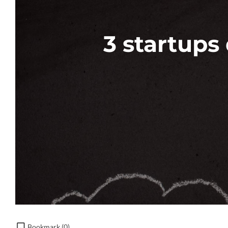
3 startups
Bookmark (
0
)