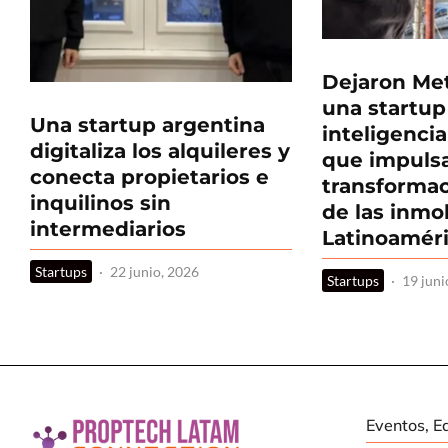
Dejaron Met
una startup
Una startup argentina
inteligencia 
digitaliza los alquileres y
que impulsa
conecta propietarios e
transformac
inquilinos sin
de las inmob
intermediarios
Latinoamér
Startups
·
22 junio, 2026
Startups
·
19 juni
Eventos, E