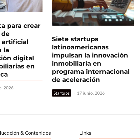
a para crear
 de
Siete startups
artificial
latinoamericanas
 la
impulsan la innovación
ión digital
inmobiliaria en
iliarias en
programa internacional
ica
de aceleración
o, 2026
Startups
·
17 junio, 2026
ducación & Contenidos
Links