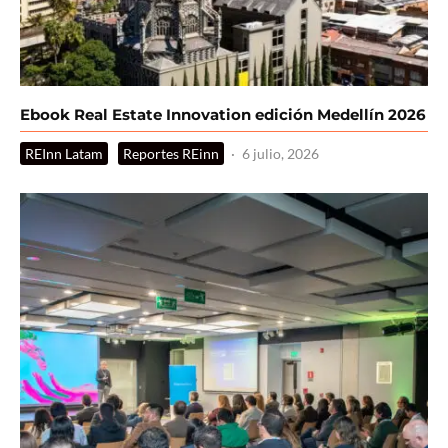
Ebook Real Estate Innovation edición Medellín 2026
REInn Latam
Reportes REinn
·
6 julio, 2026