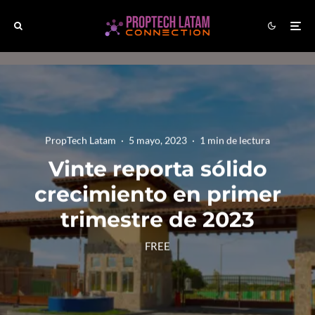
PropTech Latam
·
5 mayo, 2023
·
1 min de lectura
Vinte reporta sólido
crecimiento en primer
trimestre de 2023
FREE