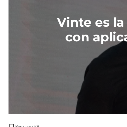
Vinte es l
con aplic
Bookmark (
0
)