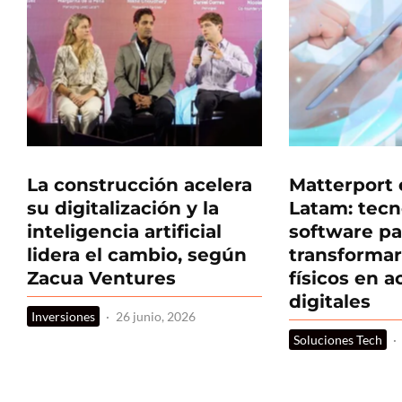
La construcción acelera
Matterport
su digitalización y la
Latam: tecn
inteligencia artificial
software pa
lidera el cambio, según
transformar
Zacua Ventures
físicos en a
digitales
Inversiones
·
26 junio, 2026
Soluciones Tech
·