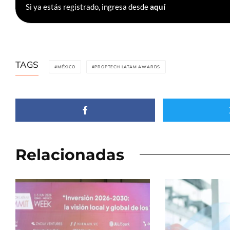
Si ya estás registrado, ingresa desde
aquí
TAGS
MÉXICO
PROPTECH LATAM AWARDS
Relacionadas