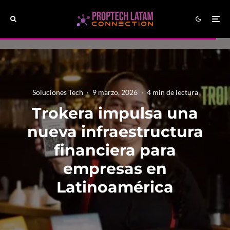
Soluciones Tech
·
9 marzo, 2026
·
4 min de lectura
Trokera impulsa una
nueva infraestructura
financiera para
empresas en
Latinoamérica