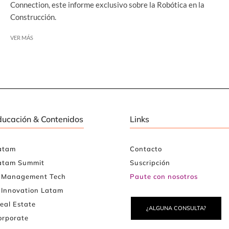
Connection, este informe exclusivo sobre la Robótica en la
Construcción.
VER MÁS
ducación & Contenidos
Links
atam
Contacto
atam Summit
Suscripción
e Management Tech
Paute con nosotros
 Innovation Latam
eal Estate
¿ALGUNA CONSULTA?
rporate