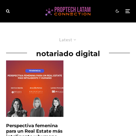
Latest
notariado digital
Perspectiva femenina
para un Real Estate más