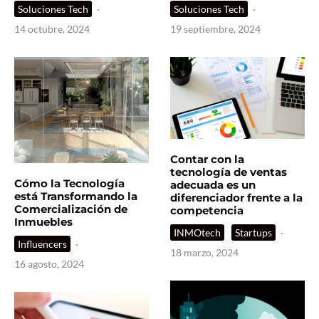
Soluciones Tech
·
Soluciones Tech
·
14 octubre, 2024
19 septiembre, 2024
Contar con la
tecnología de ventas
Cómo la Tecnología
adecuada es un
está Transformando la
diferenciador frente a la
Comercialización de
competencia
Inmuebles
INMOtech
Startups
·
Influencers
·
18 marzo, 2024
16 agosto, 2024