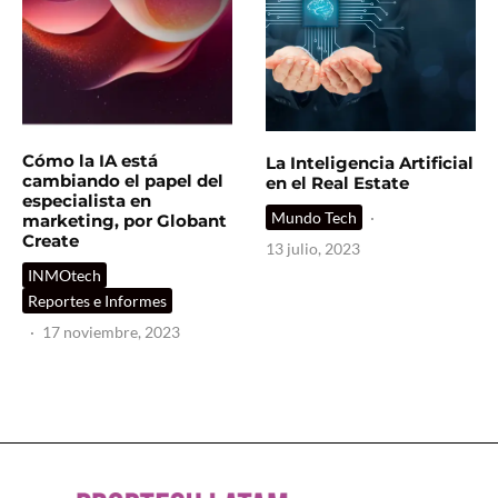
Cómo la IA está
La Inteligencia Artificial
cambiando el papel del
en el Real Estate
especialista en
Mundo Tech
·
marketing, por Globant
Create
13 julio, 2023
INMOtech
Reportes e Informes
·
17 noviembre, 2023