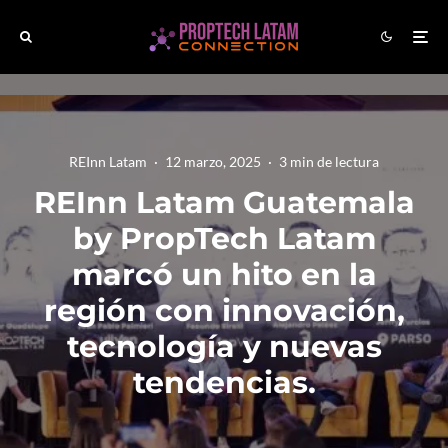
REInn Latam
·
12 marzo, 2025
·
3 min de lectura
REInn Latam Guatemala
by PropTech Latam
marcó un hito en la
región con innovación,
tecnología y nuevas
tendencias.