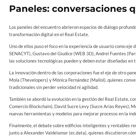
Paneles: conversaciones q
Los paneles del encuentro abrieron espacios de diálogo profundo
transformación digital en el Real Estate.
Uno de ellos puso el foco en la experiencia de usuario como ej
SENACYT), Gustavo del Giudice (WEB 3D), Andrei Fuentes (Par
las soluciones tecnológicas pueden y deben estar diseñadas en t
La innovación dentro de las corporaciones fue el eje de otro pa
Mola (Thevelopers) y Mónica Fernández (Mallol), quienes conve
tradicionales sin perder velocidad ni agilidad.
También se abordó la evolución en la gestión del Real Estate, c
Comercio Blockchain), David Sucre Levy (Sucre Arias Reyes), M
nuevas herramientas y modelos para mejorar procesos en la indu
Finalmente, el debate sobre edificios inteligentes y rentables 
junto a Alexander Valdelamar (ec.data), quienes discutieron cómo