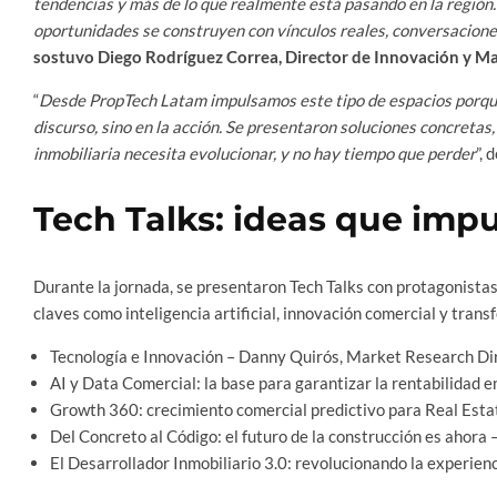
tendencias y más de lo que realmente está pasando en la región
oportunidades se construyen con vínculos reales, conversaciones
sostuvo Diego Rodríguez Correa, Director de Innovación y M
“
Desde PropTech Latam impulsamos este tipo de espacios porque
discurso, sino en la acción. Se presentaron soluciones concretas,
inmobiliaria necesita evolucionar, y no hay tiempo que perder
”,
Tech Talks: ideas que imp
Durante la jornada, se presentaron Tech Talks con protagonistas
claves como inteligencia artificial, innovación comercial y trans
Tecnología e Innovación – Danny Quirós, Market Research D
AI y Data Comercial: la base para garantizar la rentabilidad 
Growth 360: crecimiento comercial predictivo para Real Esta
Del Concreto al Código: el futuro de la construcción es aho
El Desarrollador Inmobiliario 3.0: revolucionando la experi