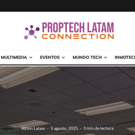
MULTIMEDIA
EVENTOS
MUNDO TECH
INMOTEC
REInn Latam
·
5 agosto, 2025
·
3 min de lectura