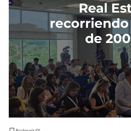
Real Es
recorriendo
de 200 
Bookmark (
0
)