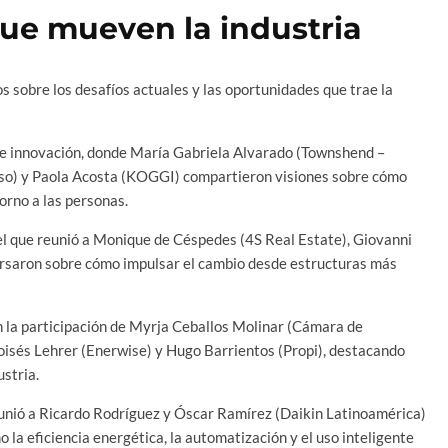
ue mueven la industria
s sobre los desafíos actuales y las oportunidades que trae la
e de innovación, donde María Gabriela Alvarado (Townshend –
so) y Paola Acosta (KOGGI) compartieron visiones sobre cómo
orno a las personas.
nel que reunió a Monique de Céspedes (4S Real Estate), Giovanni
rsaron sobre cómo impulsar el cambio desde estructuras más
on la participación de Myrja Ceballos Molinar (Cámara de
oisés Lehrer (Enerwise) y Hugo Barrientos (Propi), destacando
stria.
reunió a Ricardo Rodríguez y Óscar Ramírez (Daikin Latinoamérica)
 la eficiencia energética, la automatización y el uso inteligente