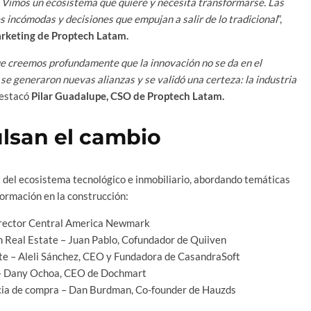
. Vimos un ecosistema que quiere y necesita transformarse. Las
 incómodas y decisiones que empujan a salir de lo tradicional
”,
arketing de Proptech Latam.
 creemos profundamente que la innovación no se da en el
 se generaron nuevas alianzas y se validó una certeza: la industria
 destacó
Pilar Guadalupe, CSO de Proptech Latam.
ulsan el cambio
 del ecosistema tecnológico e inmobiliario, abordando temáticas
formación en la construcción:
irector Central America Newmark
en Real Estate – Juan Pablo, Cofundador de Quiiven
te – Aleli Sánchez, CEO y Fundadora de CasandraSoft
ra – Dany Ochoa, CEO de Dochmart
encia de compra – Dan Burdman, Co-founder de Hauzds