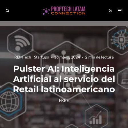
REMTech
Startups
·
16 mayo, 2024
·
2 min de lectura
Pulster AI: Inteligencia
Artificial al servicio del
Retail latinoamericano
FREE