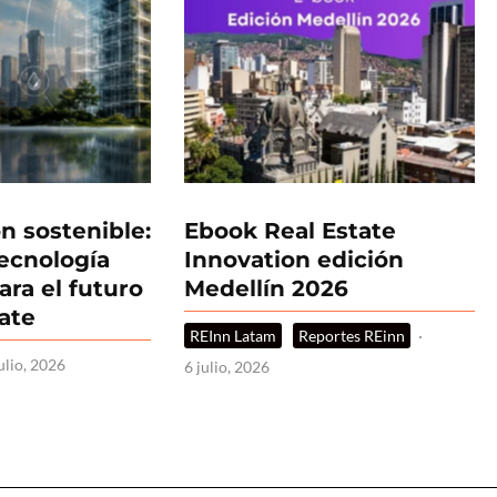
n sostenible:
Ebook Real Estate
tecnología
Innovation edición
ara el futuro
Medellín 2026
tate
REInn Latam
Reportes REinn
·
ulio, 2026
6 julio, 2026