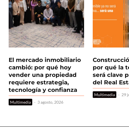
El mercado inmobiliario
Construcció
cambió: por qué hoy
por qué la 
vender una propiedad
será clave p
requiere estrategia,
del Real Es
tecnología y confianza
Multimedia
·
29 j
Multimedia
·
3 agosto, 2026