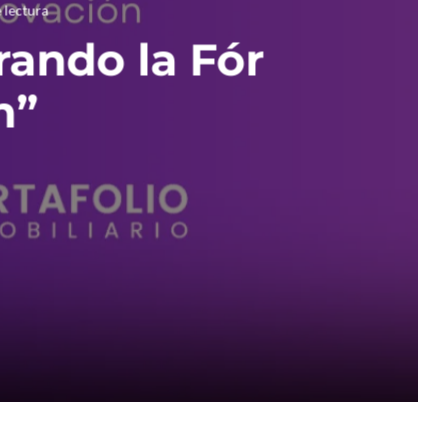
 lectura
rando la Fór
n”