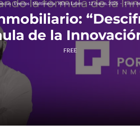
encias
Eventos
Multimedia
REInn Latam
·
12 marzo, 2025
·
1 min de
Inmobiliario: “Descif
ula de la Innovació
FREE