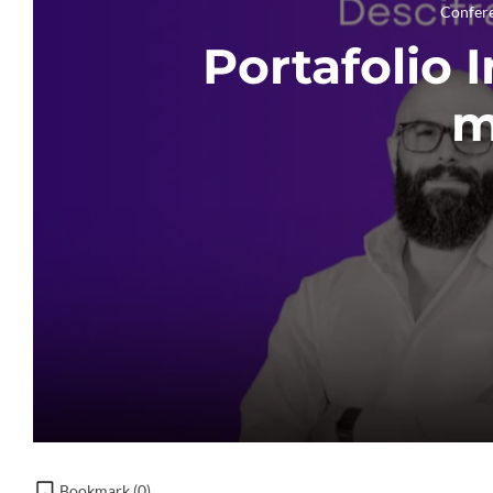
Confer
Portafolio 
m
Bookmark (
0
)