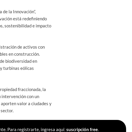
 de la Innovación”,
vación está redefiniendo
os, sostenibilidad e impacto
istración de activos con
ables en construcción.
 de biodiversidad en
 turbinas eólicas
ropiedad fraccionada, la
u intervención con un
 aporten valor a ciudades y
sector.
te. Para registrarte, ingresa aquí:
suscripción free
.