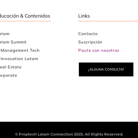
ducación & Contenidos
Links
atam
Contacto
atam Summit
Suscripción
e Management Tech
Paute con nosotros
 Innovation Latam
eal Estate
¿ALGUNA CONSULTA?
rporate
© Proptech Latam Connection 2025. All Rights Reserved.