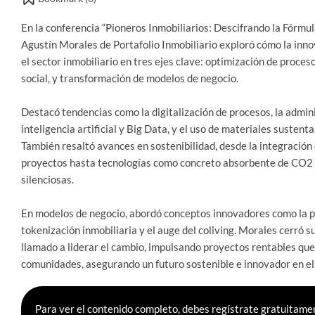
En la conferencia “Pioneros Inmobiliarios: Descifrando la Fórmula
Agustín Morales de Portafolio Inmobiliario exploró cómo la inno
el sector inmobiliario en tres ejes clave: optimización de proces
social, y transformación de modelos de negocio.
Destacó tendencias como la digitalización de procesos, la admin
inteligencia artificial y Big Data, y el uso de materiales sustent
También resaltó avances en sostenibilidad, desde la integración
proyectos hasta tecnologías como concreto absorbente de CO2 y
silenciosas.
En modelos de negocio, abordó conceptos innovadores como la p
tokenización inmobiliaria y el auge del coliving. Morales cerró s
llamado a liderar el cambio, impulsando proyectos rentables que
comunidades, asegurando un futuro sostenible e innovador en el 
Para ver el contenido completo, debes regístrate gratuitamen