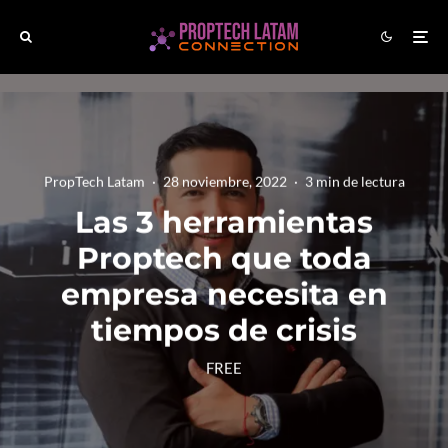
PropTech Latam
·
28 noviembre, 2022
·
3 min de lectura
Las 3 herramientas
Proptech que toda
empresa necesita en
tiempos de crisis
FREE