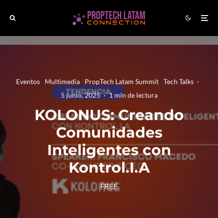
Eventos
Multimedia
PropTech Latam Summit
Tech Talks
·
5 junio, 2025
·
1 min de lectura
KOLONUS: Creando
Comunidades
Inteligentes con
Kontrol.I.A
FREE