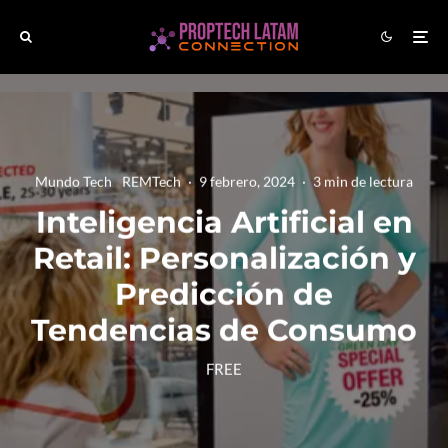
Mundo Tech
REMTech
·
9 febrero, 2024
·
3 min de lectura
Inteligencia Artificial en
Retail: Personalización y
Predicción de
Tendencias de Consumo
FREE