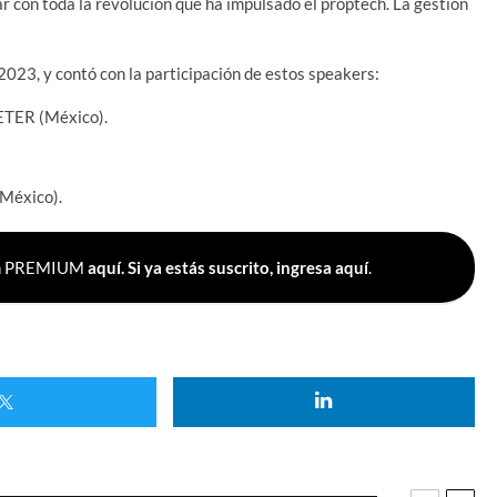
r con toda la revolución que ha impulsado el proptech. La gestión
23, y contó con la participación de estos speakers:
ETER (México).
México).
Plan PREMIUM
aquí.
Si ya estás suscrito, ingresa aquí
.