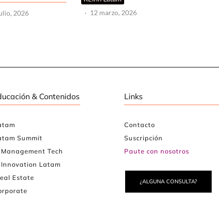
·
12 marzo, 2026
ulio, 2026
ducación & Contenidos
Links
atam
Contacto
atam Summit
Suscripción
e Management Tech
Paute con nosotros
 Innovation Latam
eal Estate
¿ALGUNA CONSULTA?
rporate