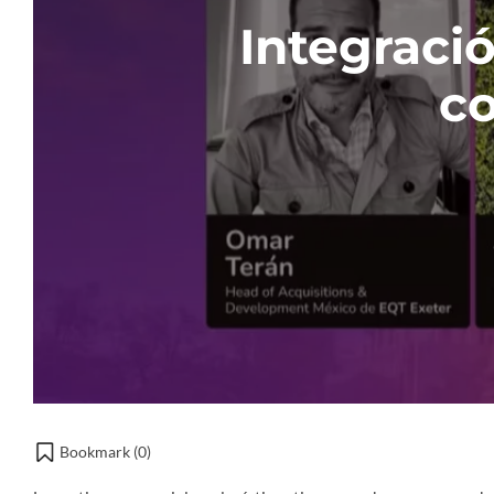
Integració
co
Bookmark (
0
)