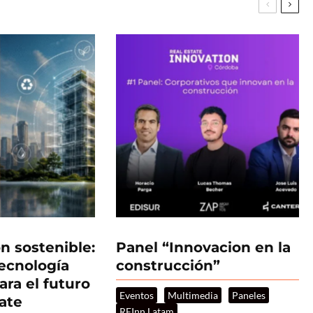
n sostenible:
Panel “Innovacion en la
tecnología
construcción”
ara el futuro
Eventos
Multimedia
Paneles
tate
REInn Latam