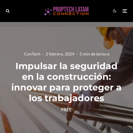
ConTech
·
2 febrero, 2024
·
5 min de lectura
Impulsar la seguridad
en la construcción:
innovar para proteger a
los trabajadores
FREE