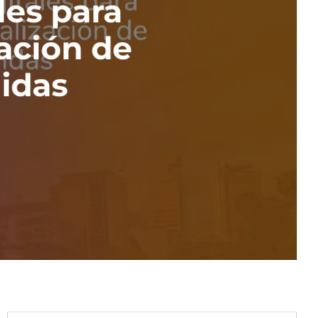
les para
zación de
idas