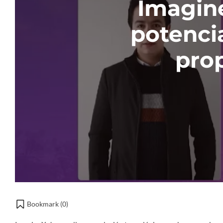
Imagine
potencia
pro
Bookmark (
0
)