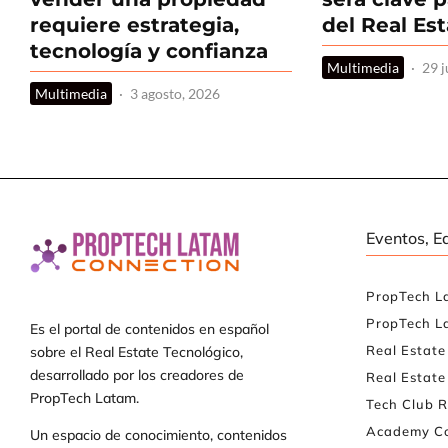
requiere estrategia,
del Real Es
tecnología y confianza
Multimedia
·
29 j
Multimedia
·
3 agosto, 2026
Eventos, E
PropTech L
PropTech L
Es el portal de contenidos en español
Real Estat
sobre el Real Estate Tecnológico,
desarrollado por los creadores de
Real Estate
PropTech Latam.
Tech Club R
Academy Co
Un espacio de conocimiento, contenidos