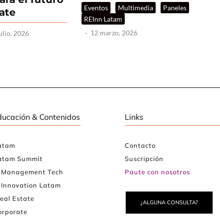
Eventos
Multimedia
Paneles
tate
REInn Latam
·
12 marzo, 2026
ulio, 2026
ducación & Contenidos
Links
atam
Contacto
atam Summit
Suscripción
e Management Tech
Paute con nosotros
 Innovation Latam
eal Estate
¿ALGUNA CONSULTA?
rporate