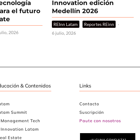
tecnología
Innovation edición
ara el futuro
Medellín 2026
tate
REInn Latam
Reportes REinn
·
ulio, 2026
6 julio, 2026
ducación & Contenidos
Links
atam
Contacto
atam Summit
Suscripción
e Management Tech
Paute con nosotros
 Innovation Latam
eal Estate
¿ALGUNA CONSULTA?