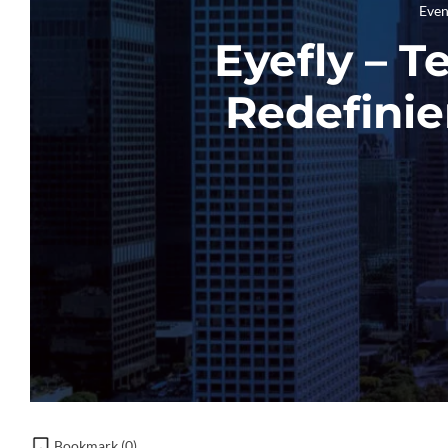
Even
Eyefly – T
Redefinie
Bookmark (
0
)