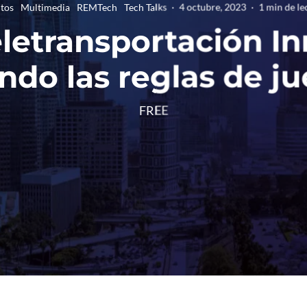
tos
Multimedia
REMTech
Tech Talks
·
4 octubre, 2023
·
1 min de le
eletransportación In
ndo las reglas de j
FREE