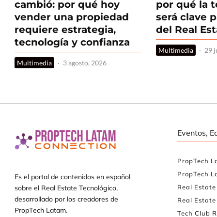
cambió: por qué hoy
por qué la 
vender una propiedad
será clave p
requiere estrategia,
del Real Es
tecnología y confianza
Multimedia
·
29 j
Multimedia
·
3 agosto, 2026
Eventos, E
PropTech L
PropTech L
Es el portal de contenidos en español
Real Estat
sobre el Real Estate Tecnológico,
desarrollado por los creadores de
Real Estate
PropTech Latam.
Tech Club R