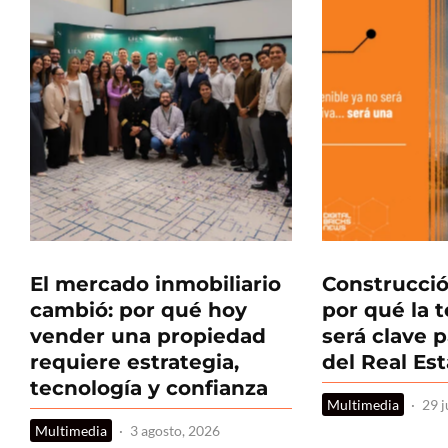
El mercado inmobiliario
Construcció
cambió: por qué hoy
por qué la 
vender una propiedad
será clave p
requiere estrategia,
del Real Es
tecnología y confianza
Multimedia
·
29 j
Multimedia
·
3 agosto, 2026