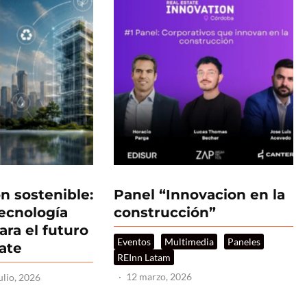
n sostenible:
Panel “Innovacion en la
tecnología
construcción”
ara el futuro
Eventos
Multimedia
Paneles
tate
REInn Latam
·
12 marzo, 2026
ulio, 2026