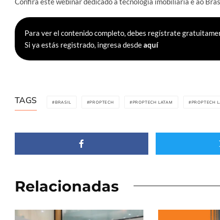
Confira este webinar dedicado à tecnologia imobiliária e ao B
Para ver el contenido completo, debes regístrate gratuitamen
Si ya estás registrado, ingresa desde
aquí
TAGS
BRASIL
PROPTECH
PROPTECH LATAM
PROPTECH 
Relacionadas