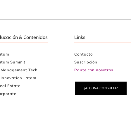
ducación & Contenidos
Links
atam
Contacto
atam Summit
Suscripción
e Management Tech
Paute con nosotros
 Innovation Latam
eal Estate
¿ALGUNA CONSULTA?
rporate