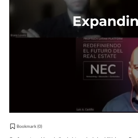
Expandin
Bookmark (
0
)