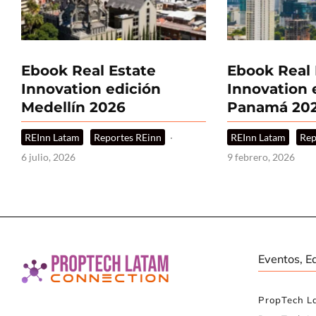
Ebook Real Estate
Ebook Real 
Innovation edición
Innovation 
Medellín 2026
Panamá 20
REInn Latam
Reportes REinn
·
REInn Latam
Rep
6 julio, 2026
9 febrero, 2026
Eventos, E
PropTech L