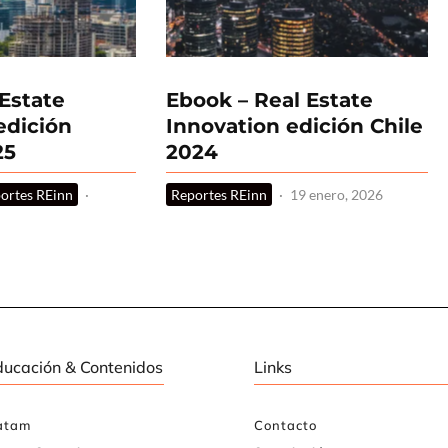
Estate
Ebook – Real Estate
edición
Innovation edición Chile
25
2024
ortes REinn
·
Reportes REinn
·
19 enero, 2026
ducación & Contenidos
Links
atam
Contacto