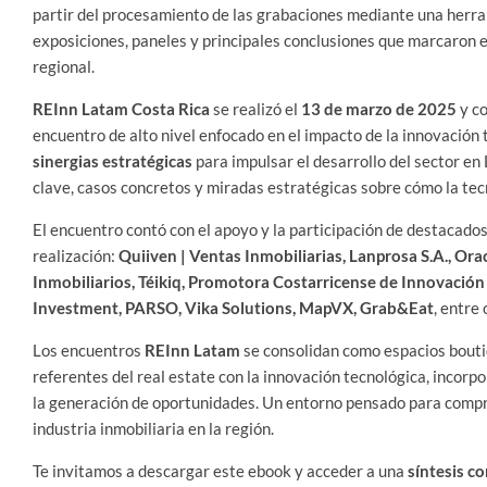
partir del procesamiento de las grabaciones mediante una herrami
exposiciones, paneles y principales conclusiones que marcaron e
regional.
REInn Latam Costa Rica
se realizó el
13 de marzo de 2025
y c
encuentro de alto nivel enfocado en el impacto de la innovación 
sinergias estratégicas
para impulsar el desarrollo del sector en
clave, casos concretos y miradas estratégicas sobre cómo la tecn
El encuentro contó con el apoyo y la participación de destacad
realización:
Quiiven | Ventas Inmobiliarias, Lanprosa S.A., Ora
Inmobiliarios, Téikiq, Promotora Costarricense de Innovación
Investment, PARSO, Vika Solutions, MapVX, Grab&Eat
, entre
Los encuentros
REInn Latam
se consolidan como espacios boutiq
referentes del real estate con la innovación tecnológica, incorp
la generación de oportunidades. Un entorno pensado para compr
industria inmobiliaria en la región.
Te invitamos a descargar este ebook y acceder a una
síntesis c