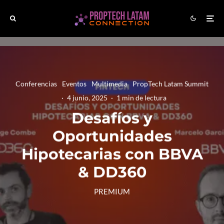
Conferencias
Eventos
Multimedia
PropTech Latam Summit
·
4 junio, 2025
·
1 min de lectura
Desafíos y
Oportunidades
Hipotecarias con BBVA
& DD360
PREMIUM