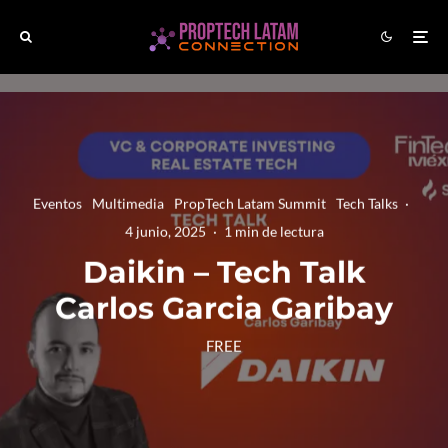
Eventos
Multimedia
PropTech Latam Summit
Tech Talks
·
4 junio, 2025
·
1 min de lectura
Daikin – Tech Talk
Carlos Garcia Garibay
FREE