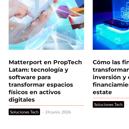
Matterport en PropTech
Cómo las fi
Latam: tecnología y
transforman
software para
inversión y 
transformar espacios
financiamie
físicos en activos
estate
digitales
Soluciones Tech
·
Soluciones Tech
·
24 junio, 2026