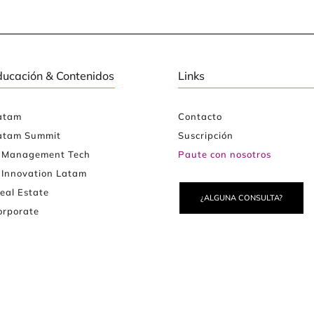
ducación & Contenidos
Links
atam
Contacto
atam Summit
Suscripción
e Management Tech
Paute con nosotros
 Innovation Latam
eal Estate
¿ALGUNA CONSULTA?
rporate