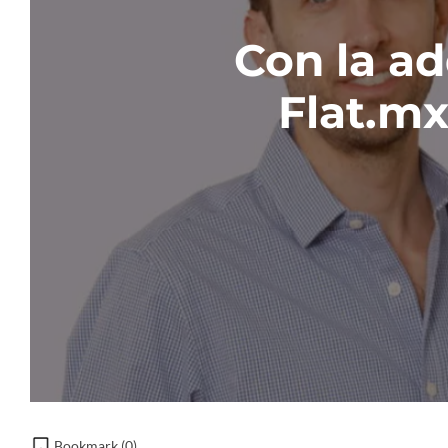
Con la ad
Flat.m
Bookmark (
0
)