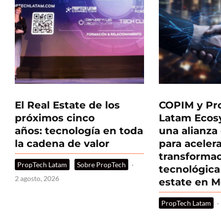
El Real Estate de los
COPIM y Pr
próximos cinco
Latam Ecos
años: tecnología en toda
una alianza
la cadena de valor
para acelera
transforma
PropTech Latam
Sobre PropTech
·
tecnológica 
2 agosto, 2026
estate en M
PropTech Latam
·