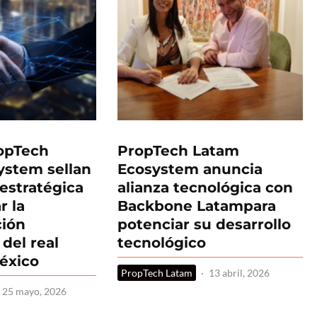
opTech
PropTech Latam
ystem sellan
Ecosystem anuncia
 estratégica
alianza tecnológica con
r la
Backbone Latampara
ción
potenciar su desarrollo
del real
tecnológico
éxico
PropTech Latam
·
13 abril, 2026
25 mayo, 2026