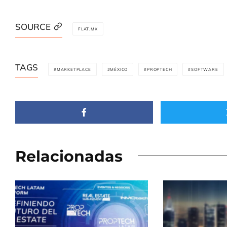
SOURCE
FLAT.MX
TAGS
MARKETPLACE
MÉXICO
PROPTECH
SOFTWARE
Relacionadas