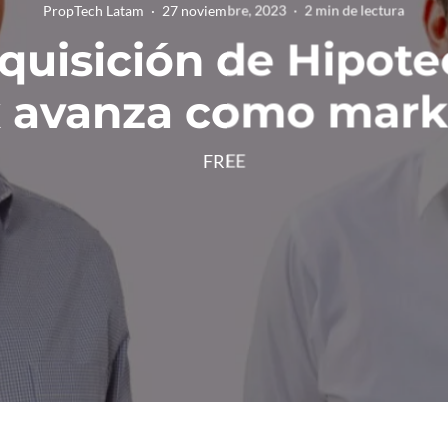
PropTech Latam
·
27 noviembre, 2023
·
2 min de lectura
quisición de Hipote
x avanza como mark
FREE