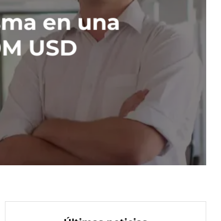
sma en una
70M USD