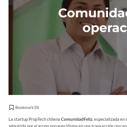
Comunidad
operac
Bookmark (
0
)
La startup PropTech chilena
ComunidadFeliz
, especializada en
adquirida por el grupo noruego Visma en una transacción cercana