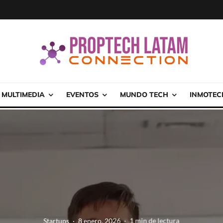
MULTIMEDIA
EVENTOS
MUNDO TECH
INMOTEC
Startups
·
8 enero, 2026
·
1 min de lectura