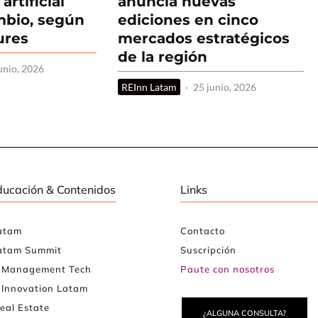
artificial
anuncia nuevas
ambio, según
ediciones en cinco
ures
mercados estratégicos
de la región
unio, 2026
REInn Latam
·
25 junio, 2026
ducación & Contenidos
Links
atam
Contacto
atam Summit
Suscripción
e Management Tech
Paute con nosotros
 Innovation Latam
eal Estate
¿ALGUNA CONSULTA?