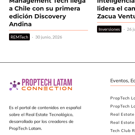
Management Tech llega
inteligencia 
a Chile con su primera
lidera el c
edición Discovery
Zacua Vent
Andina
Inversiones
·
26 j
REMTech
·
30 junio, 2026
Eventos, E
PropTech L
PropTech L
Es el portal de contenidos en español
Real Estat
sobre el Real Estate Tecnológico,
desarrollado por los creadores de
Real Estate
PropTech Latam.
Tech Club R