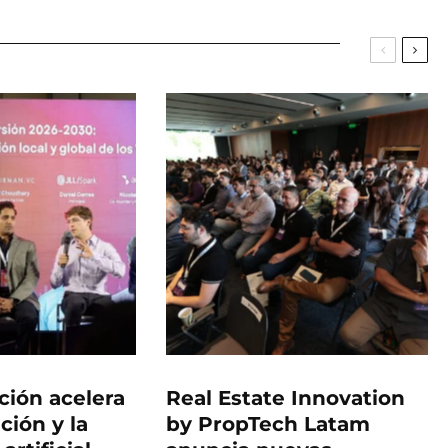
ción acelera
Real Estate Innovation
ación y la
by PropTech Latam