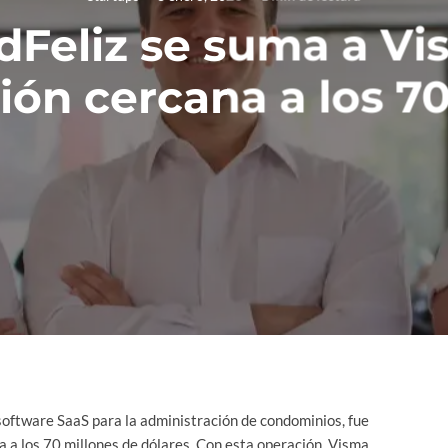
Feliz se suma a Vi
ión cercana a los 
 software SaaS para la administración de condominios, fue
 a los 70 millones de dólares. Con esta operación, Visma