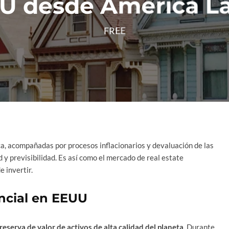
U desde América La
FREE
, acompañadas por procesos inflacionarios y devaluación de las
 y previsibilidad. Es así como el mercado de real estate
 invertir.
encial en EEUU
serva de valor de activos de alta calidad del planeta.
Durante