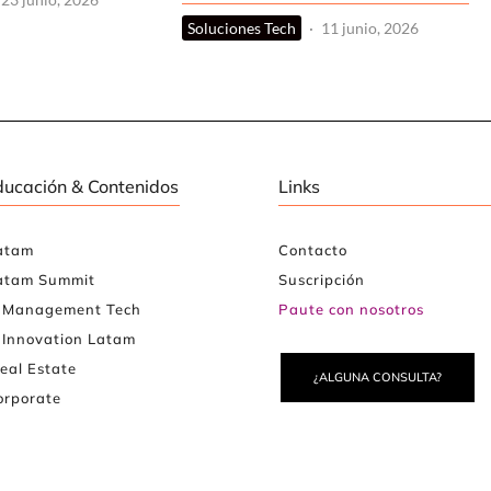
Soluciones Tech
·
11 junio, 2026
ducación & Contenidos
Links
atam
Contacto
atam Summit
Suscripción
e Management Tech
Paute con nosotros
 Innovation Latam
eal Estate
¿ALGUNA CONSULTA?
rporate