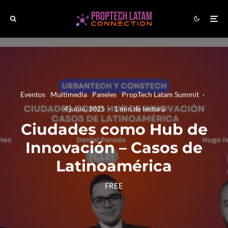
Eventos
Multimedia
Paneles
PropTech Latam Summit
·
4 junio, 2025
·
1 min de lectura
Ciudades como Hub de
Innovación – Casos de
Latinoamérica
FREE