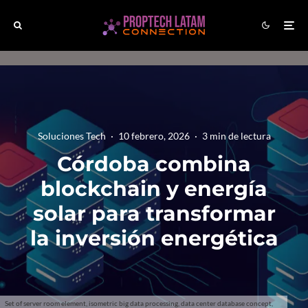
Soluciones Tech
·
10 febrero, 2026
·
3 min de lectura
Córdoba combina
blockchain y energía
solar para transformar
la inversión energética
Set of server room element, isometric big data processing, data center database concept,