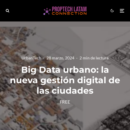
UrbanTech
·
28 marzo, 2024
·
2 min de lectura
Big Data urbano: la
nueva gestión digital de
las ciudades
FREE