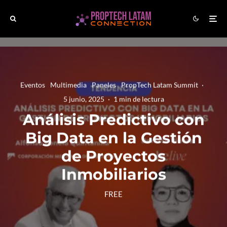
Eventos
Multimedia
Paneles
PropTech Latam Summit
·
5 junio, 2025
·
1 min de lectura
Análisis Predictivo con
Big Data en la Gestión
de Proyectos
Inmobiliarios
FREE