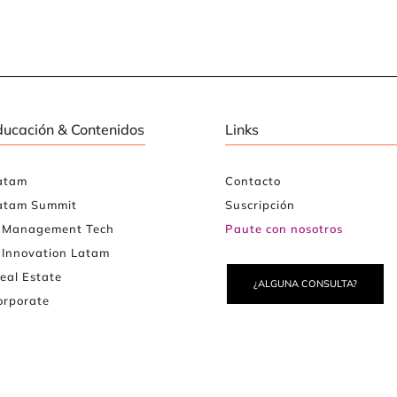
ducación & Contenidos
Links
atam
Contacto
atam Summit
Suscripción
e Management Tech
Paute con nosotros
 Innovation Latam
eal Estate
¿ALGUNA CONSULTA?
rporate