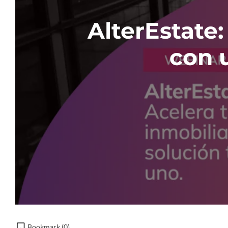
AlterEstate:
con 
Bookmark (
0
)