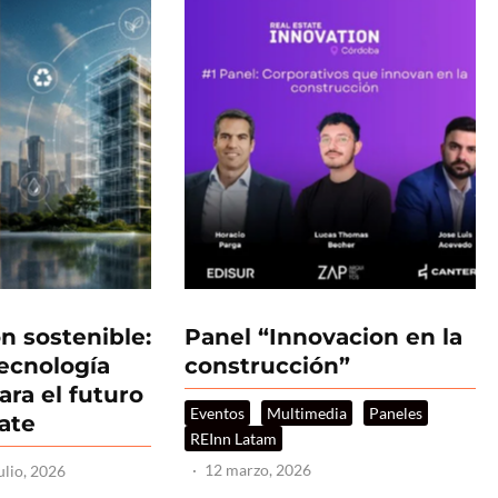
n sostenible:
Panel “Innovacion en la
tecnología
construcción”
ara el futuro
Eventos
Multimedia
Paneles
tate
REInn Latam
·
12 marzo, 2026
ulio, 2026