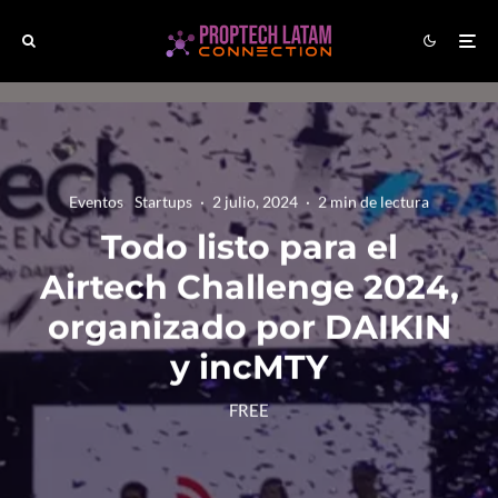
Eventos
Startups
·
2 julio, 2024
·
2 min de lectura
Todo listo para el
Airtech Challenge 2024,
organizado por DAIKIN
y incMTY
FREE