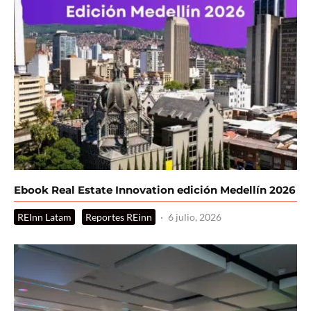
Ebook Real Estate Innovation edición Medellín 2026
REInn Latam
Reportes REinn
·
6 julio, 2026