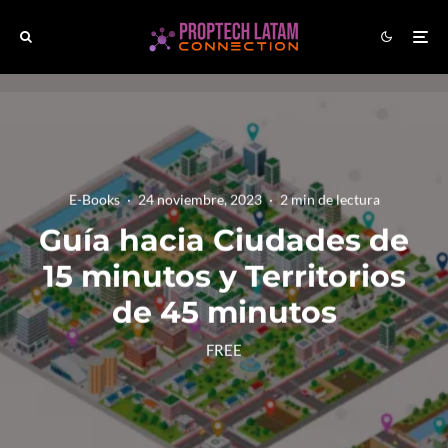
E-Books
·
24 noviembre, 2023
·
2 min de lectura
Guía hacia Ciudades de
15 minutos y Territorios
de 45 minutos
FREE