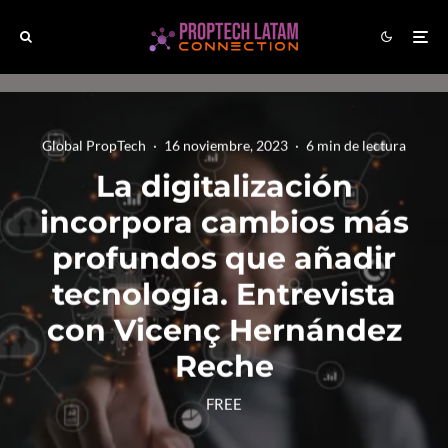
Global PropTech
·
16 noviembre, 2023
·
6 min de lectura
La digitalización
incorpora cambios más
profundos que añadir
tecnología. Entrevista
con Vicenç Hernández
Reche
FREE