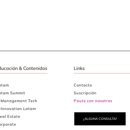
ducación & Contenidos
Links
atam
Contacto
atam Summit
Suscripción
e Management Tech
Paute con nosotros
 Innovation Latam
eal Estate
¿ALGUNA CONSULTA?
rporate