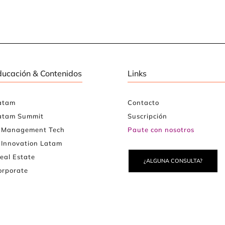
ducación & Contenidos
Links
atam
Contacto
atam Summit
Suscripción
e Management Tech
Paute con nosotros
 Innovation Latam
eal Estate
¿ALGUNA CONSULTA?
rporate