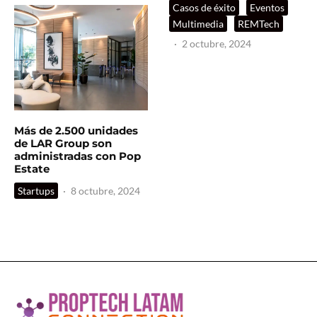
Casos de éxito
Eventos
Multimedia
REMTech
·
2 octubre, 2024
Más de 2.500 unidades
de LAR Group son
administradas con Pop
Estate
Startups
·
8 octubre, 2024