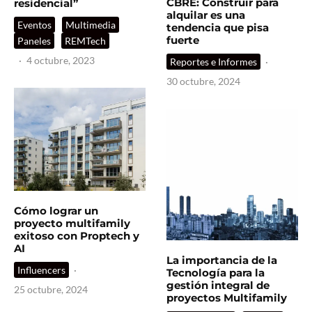
CBRE: Construir para
residencial”
alquilar es una
Eventos
Multimedia
tendencia que pisa
fuerte
Paneles
REMTech
·
4 octubre, 2023
Reportes e Informes
·
30 octubre, 2024
Cómo lograr un
proyecto multifamily
exitoso con Proptech y
AI
La importancia de la
Influencers
·
Tecnología para la
gestión integral de
25 octubre, 2024
proyectos Multifamily