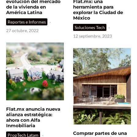
evolución del mercado
Flat.mx: una
de la vivienda en
herramienta para
América Latina
explorar la Ciudad de
México
Reportes e Informes
·
Soluciones Tech
·
27 octubre, 2022
12 septiembre, 2023
Flat.mx anuncia nueva
alianza estratégica:
ahora con Alfa
Inmobiliaria
Comprar partes de una
PropTech Latam
·