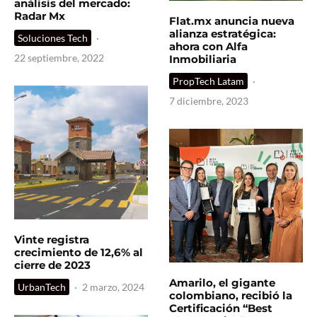
análisis del mercado:
Radar Mx
Flat.mx anuncia nueva
alianza estratégica:
Soluciones Tech
·
ahora con Alfa
22 septiembre, 2022
Inmobiliaria
PropTech Latam
·
7 diciembre, 2023
Vinte registra
crecimiento de 12,6% al
cierre de 2023
Amarilo, el gigante
UrbanTech
·
2 marzo, 2024
colombiano, recibió la
Certificación “Best