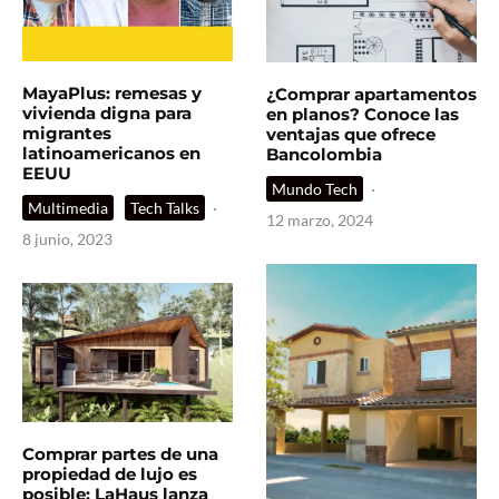
MayaPlus: remesas y
¿Comprar apartamentos
vivienda digna para
en planos? Conoce las
migrantes
ventajas que ofrece
latinoamericanos en
Bancolombia
EEUU
Mundo Tech
·
Multimedia
Tech Talks
·
12 marzo, 2024
8 junio, 2023
Comprar partes de una
propiedad de lujo es
posible: LaHaus lanza