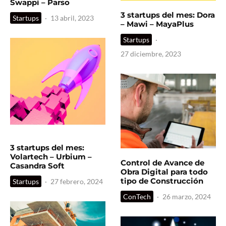
Swappi – Parso
3 startups del mes: Dora
Startups
·
13 abril, 2023
– Mawi – MayaPlus
Startups
·
27 diciembre, 2023
3 startups del mes:
Volartech – Urbium –
Control de Avance de
Casandra Soft
Obra Digital para todo
tipo de Construcción
Startups
·
27 febrero, 2024
ConTech
·
26 marzo, 2024