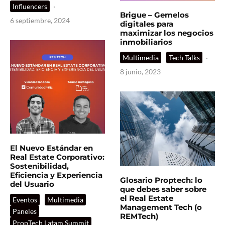
Influencers
·
Brigue – Gemelos
6 septiembre, 2024
digitales para
maximizar los negocios
inmobiliarios
Multimedia
Tech Talks
·
8 junio, 2023
El Nuevo Estándar en
Real Estate Corporativo:
Sostenibilidad,
Eficiencia y Experiencia
Glosario Proptech: lo
del Usuario
que debes saber sobre
el Real Estate
Eventos
Multimedia
Management Tech (o
Paneles
REMTech)
PropTech Latam Summit