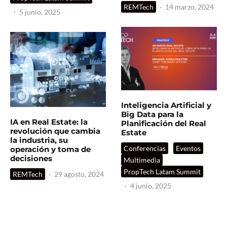
REMTech
·
14 marzo, 2024
·
5 junio, 2025
Inteligencia Artificial y
Big Data para la
IA en Real Estate: la
Planificación del Real
revolución que cambia
Estate
la industria, su
Conferencias
Eventos
operación y toma de
decisiones
Multimedia
PropTech Latam Summit
REMTech
·
29 agosto, 2024
·
4 junio, 2025