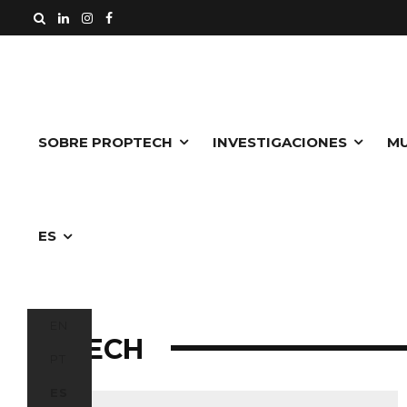
SOBRE PROPTECH
INVESTIGACIONES
MU
ES
EN
EDTECH
PT
ES