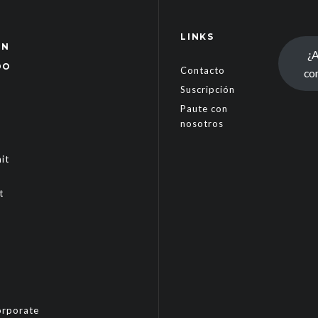
LINKS
ÓN
¿
DO
Contacto
co
Suscripción
Paute con
nosotros
it
t
rporate