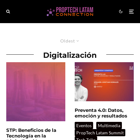
Oldest
Digitalización
Preventa 4.0: Datos,
emoción y resultados
Eventos
Multimedia
STP: Beneficios de la
PropTech Latam Summit
Tecnología en la
Tech Talks