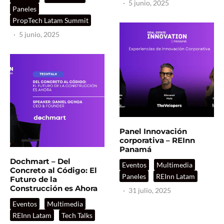
·
5 junio, 2025
Paneles
PropTech Latam Summit
·
5 junio, 2025
Panel Innovación
corporativa – REInn
Panamá
Dochmart – Del
Eventos
Multimedia
Concreto al Código: El
Paneles
REInn Latam
Futuro de la
Construcción es Ahora
·
31 julio, 2025
Eventos
Multimedia
REInn Latam
Tech Talks