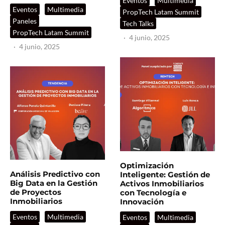
Eventos
Multimedia
Eventos
Multimedia
PropTech Latam Summit
Paneles
Tech Talks
PropTech Latam Summit
·
4 junio, 2025
·
4 junio, 2025
Optimización
Análisis Predictivo con
Inteligente: Gestión de
Big Data en la Gestión
Activos Inmobiliarios
de Proyectos
con Tecnología e
Inmobiliarios
Innovación
Eventos
Multimedia
Eventos
Multimedia