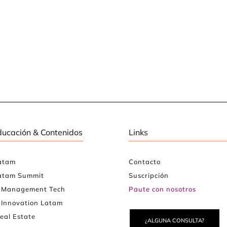
ducación & Contenidos
Links
atam
Contacto
atam Summit
Suscripción
e Management Tech
Paute con nosotros
 Innovation Latam
eal Estate
¿ALGUNA CONSULTA?