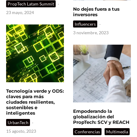
PropTech Latam Summit
·
No dejes fuera a tus
23 mayo, 2024
inversores
Influencers
·
3 noviembre, 2023
Tecnología verde y ODS:
claves para más
ciudades resilientes,
sostenibles e
Empoderando la
inteligentes
globalización del
PropTech: SCV y REACH
UrbanTech
·
15 agosto, 2023
Conferencias
Multimedia