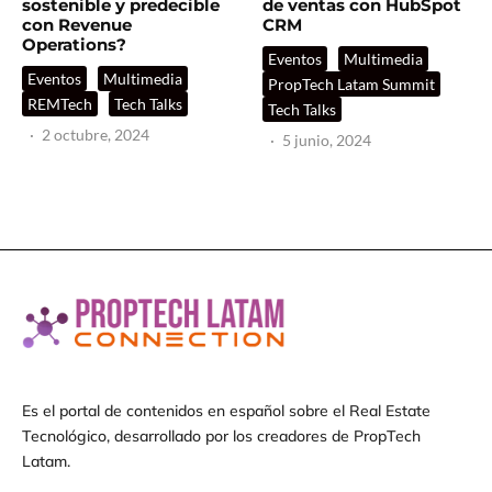
sostenible y predecible
de ventas con HubSpot
con Revenue
CRM
Operations?
Eventos
Multimedia
Eventos
Multimedia
PropTech Latam Summit
REMTech
Tech Talks
Tech Talks
·
2 octubre, 2024
·
5 junio, 2024
Es el portal de contenidos en español sobre el Real Estate
Tecnológico, desarrollado por los creadores de PropTech
Latam.