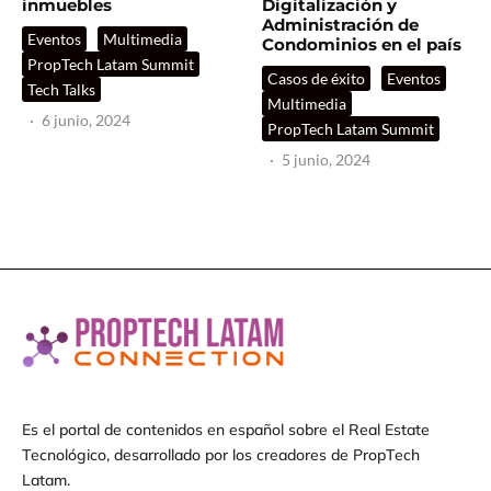
inmuebles
Digitalización y
Administración de
Eventos
Multimedia
Condominios en el país
PropTech Latam Summit
Casos de éxito
Eventos
Tech Talks
Multimedia
·
6 junio, 2024
PropTech Latam Summit
·
5 junio, 2024
Es el portal de contenidos en español sobre el Real Estate
Tecnológico, desarrollado por los creadores de PropTech
Latam.