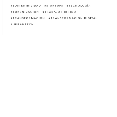
SOSTENIBILIDAD
STARTUPS
TECNOLOGÍA
TOKENIZACIÓN
TRABAJO HÍBRIDO
TRANSFORMACIÓN
TRANSFORMACIÓN DIGITAL
URBANTECH