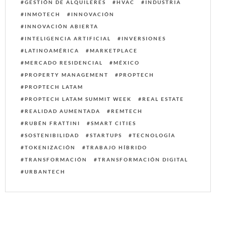
GESTIÓN DE ALQUILERES
HVAC
INDUSTRIA
INMOTECH
INNOVACIÓN
INNOVACIÓN ABIERTA
INTELIGENCIA ARTIFICIAL
INVERSIONES
LATINOAMÉRICA
MARKETPLACE
MERCADO RESIDENCIAL
MÉXICO
PROPERTY MANAGEMENT
PROPTECH
PROPTECH LATAM
PROPTECH LATAM SUMMIT WEEK
REAL ESTATE
REALIDAD AUMENTADA
REMTECH
RUBÉN FRATTINI
SMART CITIES
SOSTENIBILIDAD
STARTUPS
TECNOLOGÍA
TOKENIZACIÓN
TRABAJO HÍBRIDO
TRANSFORMACIÓN
TRANSFORMACIÓN DIGITAL
URBANTECH