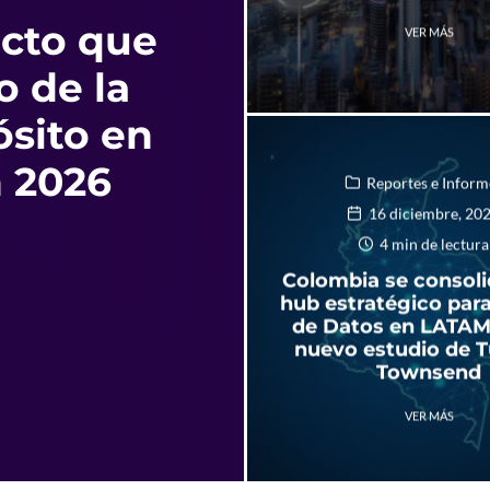
acto que
VER MÁS
 de la
ósito en
 2026
Reportes e Inform
16 diciembre, 20
4 min de lectura
Colombia se consol
hub estratégico par
de Datos en LATAM
nuevo estudio de T
Townsend
VER MÁS