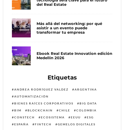
del Real Estate
Más allá del networking: por qué
asistir a un evento puede
transformar tu empresa
Ebook Real Estate Innovation edición
Medellín 2026
Etiquetas
ANDREA RODRÍGUEZ VALDEZ
ARGENTINA
AUTOMATIZACIÓN
BIENES RAÍCES CORPORATIVOS
BIG DATA
BIM
BLOCKCHAIN
CHILE
COLOMBIA
CONSTECH
ECOSISTEMA
EEUU
ESG
ESPAÑA
FINTECH
GEMELOS DIGITALES