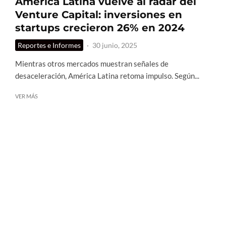
América Latina vuelve al radar del
Venture Capital: inversiones en
startups crecieron 26% en 2024
Reportes e Informes
·
30 junio, 2025
Mientras otros mercados muestran señales de
desaceleración, América Latina retoma impulso. Según...
VER MÁS