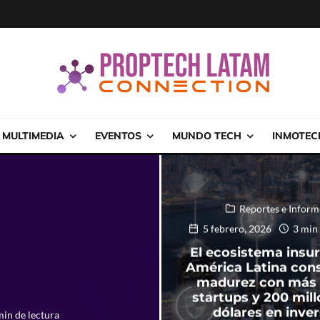
MULTIMEDIA
EVENTOS
MUNDO TECH
INMOTEC
Reportes e Inform
5 febrero, 2026
3 min 
El ecosistema insu
América Latina cons
madurez con más 
startups y 200 mil
dólares en inve
in de lectura