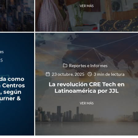
VER MÁS
es
25
Reportes e Informes
23 octubre, 2025
3 min de lectura
ida como
La revolución CRE Tech en
a Centros
Latinoamérica por JJL
, según
urner &
VER MÁS