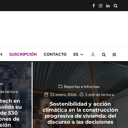
H
SUSCRIPCIÓN
CONTACTO
ES
es
Reportes e Informes
de lectura
22 enero, 2026
5 min de lectura
rtech en
Sostenibilidad y acción
olida su
climática en la construcción
de 530
progresiva de vivienda: del
lones de
discurso a las decisiones
rsión